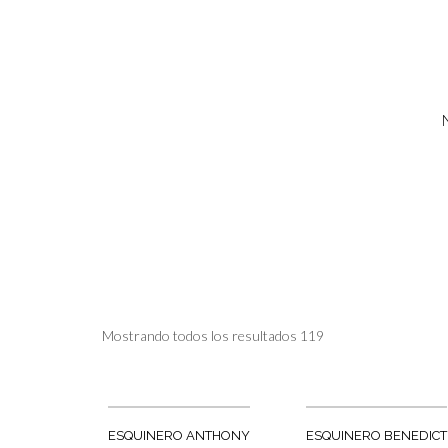
Skip
to
content
Mostrando todos los resultados 119
ESQUINERO ANTHONY
ESQUINERO BENEDICT