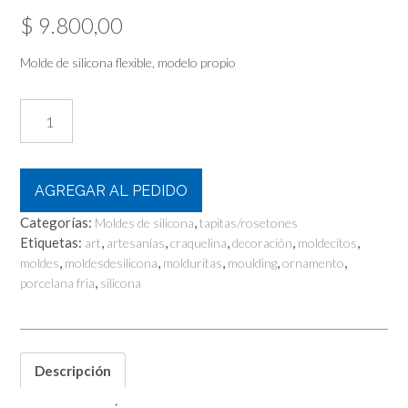
$
9.800,00
Molde de silicona flexible, modelo propio
Tapita
Rombo
cantidad
AGREGAR AL PEDIDO
Categorías:
,
Moldes de silicona
tapitas/rosetones
Etiquetas:
,
,
,
,
,
art
artesanías
craquelina
decoración
moldecitos
,
,
,
,
,
moldes
moldesdesilicona
molduritas
moulding
ornamento
,
porcelana fria
silicona
Descripción