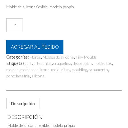
Molde de silicona flexible, modelo propio
Bouquet
cantidad
AGREGAR AL PEDIDO
Categorías:
,
,
Flores
Moldes de silicona
Tiny Moulds
Etiquetas:
,
,
,
,
,
art
artesanías
craquelina
decoración
moldecitos
,
,
,
,
,
moldes
moldesdesilicona
molduritas
moulding
ornamento
,
porcelana fria
silicona
Descripción
DESCRIPCIÓN
Molde de silicona flexible, modelo propio