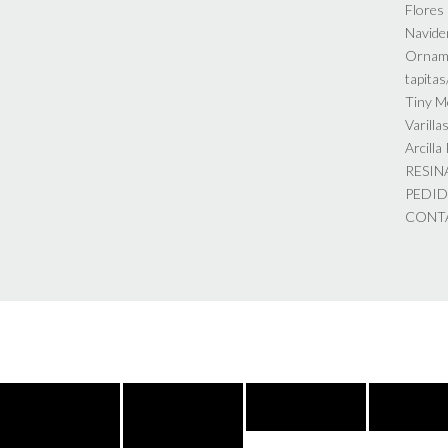
Flores
Navide
Ornam
tapita
Tiny M
Varilla
Arcilla
RESIN
PEDI
CONT