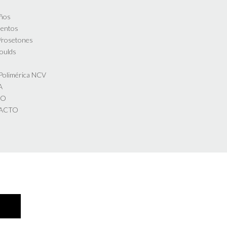
ños
entos
s/rosetones
oulds
s
 Polimérica NCV
A
DO
ACTO
Theme by
Out the Box