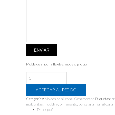
ENVIAR
Molde de silicona flexible, modelo propio
ESQUINERO
ANTHONY
cantidad
AGREGAR AL PEDIDO
Categorías:
Moldes de silicona
,
Ornamentos
Etiquetas:
ar
molduritas
,
moulding
,
ornamento
,
porcelana fria
,
silicona
Descripción