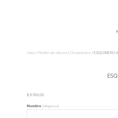
Skip
to
content
Inicio
/
Moldes de silicona
/
Ornamentos
/ ESQUINERO
ESQ
$
8.900,00
Nombre
(obligatorio)