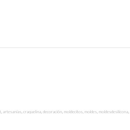
t
,
artesanías
,
craquelina
,
decoración
,
moldecitos
,
moldes
,
moldesdesilicona
,