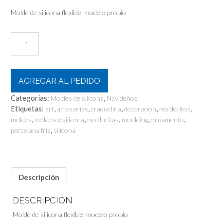
Molde de silicona flexible, modelo propio
Mini
Coronita
Navideña
cantidad
AGREGAR AL PEDIDO
Categorías:
,
Moldes de silicona
Navideños
Etiquetas:
,
,
,
,
,
art
artesanías
craquelina
decoración
moldecitos
,
,
,
,
,
moldes
moldesdesilicona
molduritas
moulding
ornamento
,
porcelana fria
silicona
Descripción
DESCRIPCIÓN
Molde de silicona flexible, modelo propio