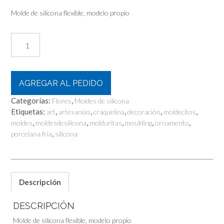
Molde de silicona flexible, modelo propio
Flor
doble
cantidad
AGREGAR AL PEDIDO
Categorías:
,
Flores
Moldes de silicona
Etiquetas:
,
,
,
,
,
art
artesanías
craquelina
decoración
moldecitos
,
,
,
,
,
moldes
moldesdesilicona
molduritas
moulding
ornamento
,
porcelana fria
silicona
Descripción
DESCRIPCIÓN
Molde de silicona flexible, modelo propio