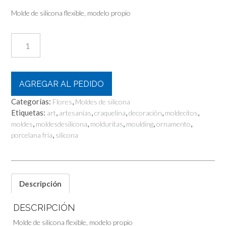
Molde de silicona flexible, modelo propio
Rosa
Grande
cantidad
AGREGAR AL PEDIDO
Categorías:
,
Flores
Moldes de silicona
Etiquetas:
,
,
,
,
,
art
artesanías
craquelina
decoración
moldecitos
,
,
,
,
,
moldes
moldesdesilicona
molduritas
moulding
ornamento
,
porcelana fria
silicona
Descripción
DESCRIPCIÓN
Molde de silicona flexible, modelo propio