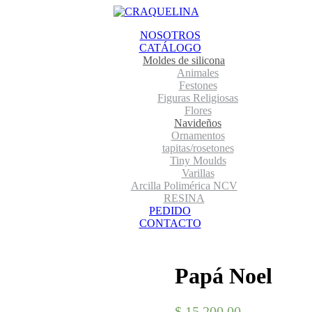
NOSOTROS
CATÁLOGO
Moldes de silicona
Animales
Festones
Figuras Religiosas
Flores
Navideños
Ornamentos
tapitas/rosetones
Tiny Moulds
Varillas
Arcilla Polimérica NCV
RESINA
PEDIDO
CONTACTO
Papá Noel
$
15.200,00