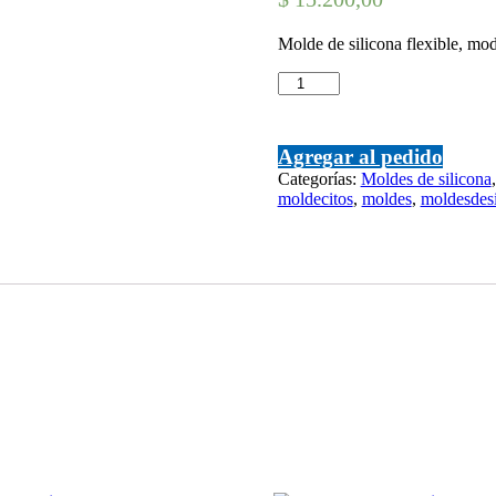
Molde de silicona flexible, mo
Papá
Noel
cantidad
Agregar al pedido
Categorías:
Moldes de silicona
moldecitos
,
moldes
,
moldesdesi