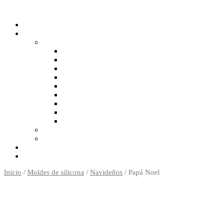
Skip
to
content
Inicio
/
Moldes de silicona
/
Navideños
/ Papá Noel