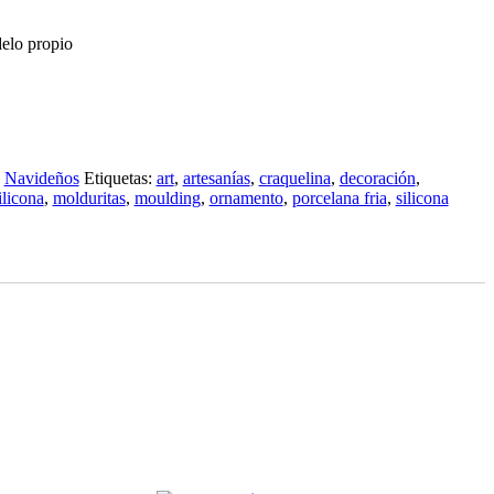
delo propio
,
Navideños
Etiquetas:
art
,
artesanías
,
craquelina
,
decoración
,
licona
,
molduritas
,
moulding
,
ornamento
,
porcelana fria
,
silicona