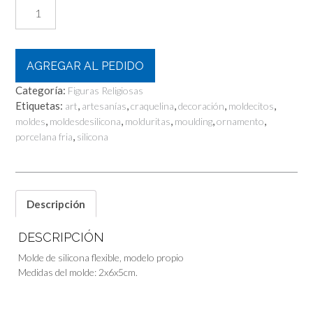
Angelito
cantidad
AGREGAR AL PEDIDO
Categoría:
Figuras Religiosas
Etiquetas:
,
,
,
,
,
art
artesanías
craquelina
decoración
moldecitos
,
,
,
,
,
moldes
moldesdesilicona
molduritas
moulding
ornamento
,
porcelana fria
silicona
Descripción
DESCRIPCIÓN
Molde de silicona flexible, modelo propio
Medidas del molde: 2x6x5cm.