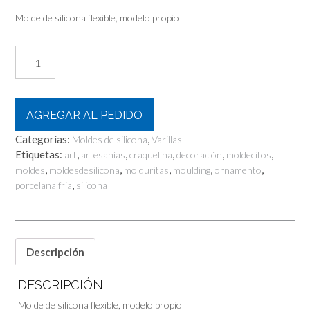
Molde de silicona flexible, modelo propio
Varilla
Flor
y
Cinta
cantidad
AGREGAR AL PEDIDO
Categorías:
,
Moldes de silicona
Varillas
Etiquetas:
,
,
,
,
,
art
artesanías
craquelina
decoración
moldecitos
,
,
,
,
,
moldes
moldesdesilicona
molduritas
moulding
ornamento
,
porcelana fria
silicona
Descripción
DESCRIPCIÓN
Molde de silicona flexible, modelo propio