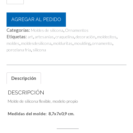
AGREGAR AL PEDIDO
Categorías:
,
Moldes de silicona
Ornamentos
Etiquetas:
,
,
,
,
,
art
artesanías
craquelina
decoración
moldecitos
,
,
,
,
,
moldes
moldesdesilicona
molduritas
moulding
ornamento
,
porcelana fria
silicona
Descripción
DESCRIPCIÓN
Molde de silicona flexible, modelo propio
Medidas del molde: 8,7x7x0,9 cm.