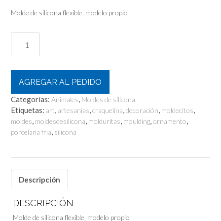
Molde de silicona flexible, modelo propio
León
cantidad
AGREGAR AL PEDIDO
Categorías:
,
Animales
Moldes de silicona
Etiquetas:
,
,
,
,
,
art
artesanías
craquelina
decoración
moldecitos
,
,
,
,
,
moldes
moldesdesilicona
molduritas
moulding
ornamento
,
porcelana fria
silicona
Descripción
DESCRIPCIÓN
Molde de silicona flexible, modelo propio