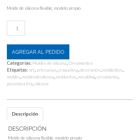
Molde de silicona flexible, modelo propio
Vienna
cantidad
AGREGAR AL PEDIDO
Categorías:
,
Moldes de silicona
Ornamentos
Etiquetas:
,
,
,
,
,
art
artesanías
craquelina
decoración
moldecitos
,
,
,
,
,
moldes
moldesdesilicona
molduritas
moulding
ornamento
,
porcelana fria
silicona
Descripción
DESCRIPCIÓN
Molde de silicona flexible, modelo propio