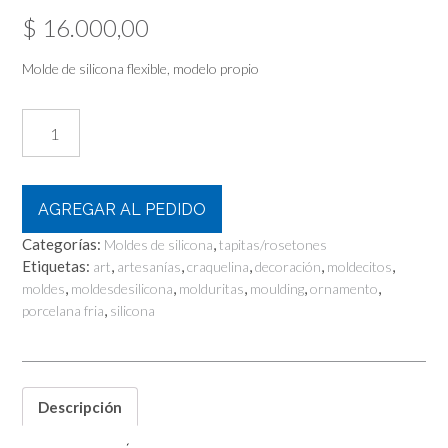
$
16.000,00
Molde de silicona flexible, modelo propio
Tapita
Mandala
cantidad
AGREGAR AL PEDIDO
Categorías:
,
Moldes de silicona
tapitas/rosetones
Etiquetas:
,
,
,
,
,
art
artesanías
craquelina
decoración
moldecitos
,
,
,
,
,
moldes
moldesdesilicona
molduritas
moulding
ornamento
,
porcelana fria
silicona
Descripción