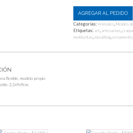
AGREGAR AL PEDIDO
Categorías:
,
Animales
Moldes de
Etiquetas:
,
,
art
artesanías
craqu
,
,
molduritas
moulding
ornamento
CIÓN
ona flexible, modelo propio
olde: 2,2x9x9cm.