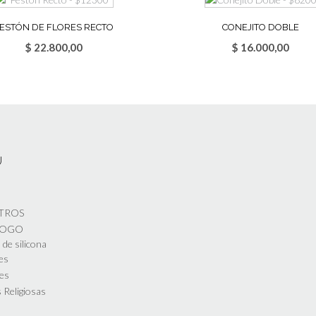
ESTÓN DE FLORES RECTO
CONEJITO DOBLE
$
22.800,00
$
16.000,00
Ú
TROS
LOGO
de silicona
es
es
 Religiosas