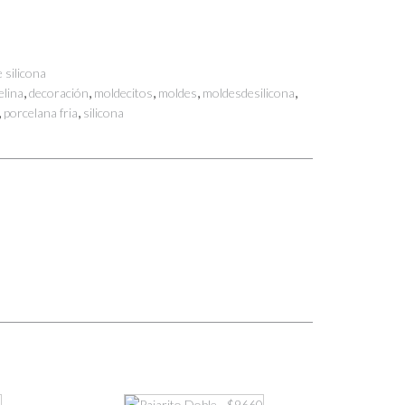
 silicona
,
,
,
,
,
elina
decoración
moldecitos
moldes
moldesdesilicona
,
,
porcelana fria
silicona