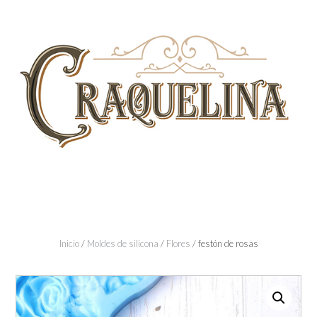
Skip
to
content
Inicio
/
Moldes de silicona
/
Flores
/ festón de rosas