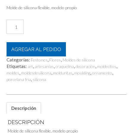
Molde de silicona flexible, modelo propio
festón
de
rosas
cantidad
AGREGAR AL PEDIDO
Categorías:
,
,
Festones
Flores
Moldes de silicona
Etiquetas:
,
,
,
,
,
art
artesanías
craquelina
decoración
moldecitos
,
,
,
,
,
moldes
moldesdesilicona
molduritas
moulding
ornamento
,
porcelana fria
silicona
Descripción
DESCRIPCIÓN
Molde de silicona flexible, modelo propio