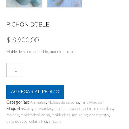
PICHÓN DOBLE
$
8.900,00
Molde de silicona flexible, modelo propio
Pichón
Doble
cantidad
AGREGAR AL PEDIDO
Categorías:
,
,
Animales
Moldes de silicona
Tiny Moulds
Etiquetas:
,
,
,
,
,
art
artesanías
craquelina
decoración
moldecitos
,
,
,
,
,
moldes
moldesdesilicona
molduritas
moulding
ornamento
,
,
pajaritos
porcelana fria
silicona