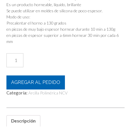
Es un producto horneable, líquido, brillante
Se puede utilizar en moldes de silicona de poco espesor.
Modo de uso:
Precalentar el horno a 130 grados
en piezas de muy bajo espesor hornear durante 10 min a 130g
en piezas de espesor superior a 6mm hornear 30 min por cada 6
mm
Ncv
Arcilla
Polimérica
Líquida
Shiny
AGREGAR AL PEDIDO
–
Categoría:
Azul
Arcilla Polimérica NCV
Medio!
X100g
cantidad
Descripción