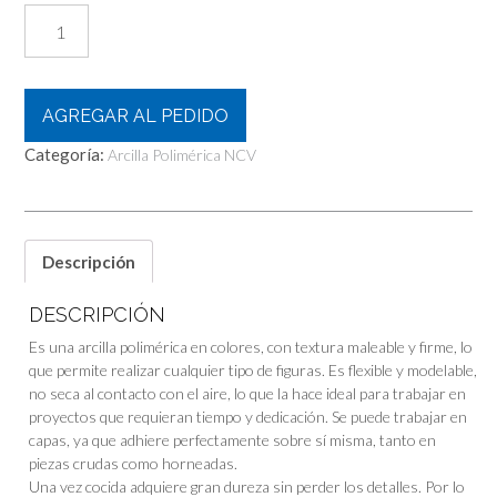
Ncv!
Arcilla
Polimérica
Hobby
Translúcida
AGREGAR AL PEDIDO
60gr
Categoría:
Horneable!!
Arcilla Polimérica NCV
cantidad
Descripción
DESCRIPCIÓN
Es una arcilla polimérica en colores, con textura maleable y firme, lo
que permite realizar cualquier tipo de figuras. Es flexible y modelable,
no seca al contacto con el aire, lo que la hace ideal para trabajar en
proyectos que requieran tiempo y dedicación. Se puede trabajar en
capas, ya que adhiere perfectamente sobre sí misma, tanto en
piezas crudas como horneadas.
Una vez cocida adquiere gran dureza sin perder los detalles. Por lo