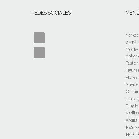
REDES SOCIALES
MEN
NOSO
CATÁ
Moldes 
Animal
Feston
Figuras
Flores
Navide
Ornam
tapita
Tiny M
Varilla
Arcilla
RESIN
PEDI