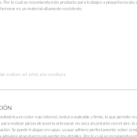
. Por lo cual se recomienda este producto para trabajos a pequeña escala. es
 hornear es un material altamente resistente.
ulpt sculture art artist arte escultura
CIÓN
 polimérica en color rojo intensó, textura maleable y firme, lo que permite real
al para realizar piezas de joyería artesanal. no seca al contacto con el aire, 
cación. Se puede trabajar en capas, ya que adhiere perfectamente sobre sí 
 adquiere gran dureza sin perder los detalles. Por lo cual se recomienda es