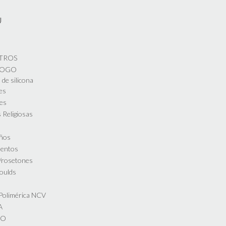
Ú
TROS
LOGO
de silicona
es
es
 Religiosas
ños
entos
s/rosetones
oulds
s
 Polimérica NCV
A
DO