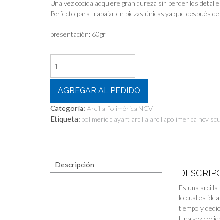
Una vez cocida adquiere gran dureza sin perder los detalles
Perfecto para trabajar en piezas únicas ya que después de
presentación: 60gr
Ncv!
Arcilla
Polimérica
Hobby
AGREGAR AL PEDIDO
Color
Categoría:
Arcilla Polimérica NCV
Rojo
Etiqueta:
polimeric clayart arcilla arcillapolimerica ncv sc
Intenso
60gr
Horneable!!
cantidad
Descripción
DESCRIP
Es una arcilla
lo cual es ide
tiempo y dedi
Una vez cocida