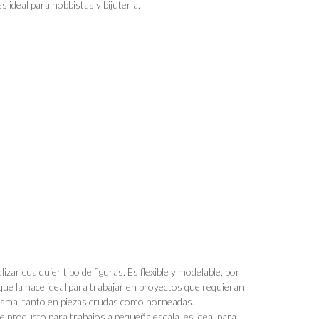
 ideal para hobbistas y bijuteria.
izar cualquier tipo de figuras. Es flexible y modelable, por
lo que la hace ideal para trabajar en proyectos que requieran
misma, tanto en piezas crudas como horneadas.
te producto para trabajos a pequeña escala. es ideal para