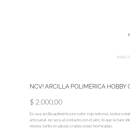
Skip
to
content
Inicio
/
A
NCV! ARCILLA POLIMÉRICA HOBBY
$
2.000,00
Es una arcilla polimérica en color rojo intensó, textura male
artesanal. no seca al contacto con el aire, lo que la hace
misma, tanto en piezas crudas como horneadas.