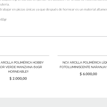
juteria.
 trabajar en piezas únicas ya que después de hornear es un material altamen
 60gr
 ARCILLA POLIMÉRICA HOBBY
NCV ARCILLA POLIMÉRICA LÍ
LOR VERDE MANZANA 60GR
FOTOLUMINISCENTE NARANJA!
HORNEABLE!!
$
6.000,00
$
2.000,00