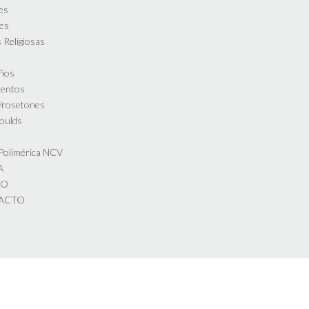
es
es
 Religiosas
ños
entos
s/rosetones
oulds
s
 Polimérica NCV
A
DO
ACTO
Theme by
Out the Box