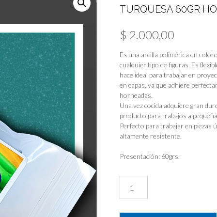
TURQUESA 60GR HO
$
2.000,00
Es una arcilla polimérica en colore
cualquier tipo de figuras. Es flexib
hace ideal para trabajar en proye
en capas, ya que adhiere perfect
horneadas.
Una vez cocida adquiere gran dure
producto para trabajos a pequeña e
Perfecto para trabajar en piezas 
altamente resistente.
Presentación: 60grs.
Ncv!
Arcilla
Polimérica
Hobby