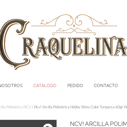
NOSOTROS
CATÁLOGO
PEDIDO
CONTACTO
cilla Polimérica NCV
/ Ncv! Arcilla Polimérica Hobby Shiny Color Turquesa 60gr H
NCV! ARCILLA POLI