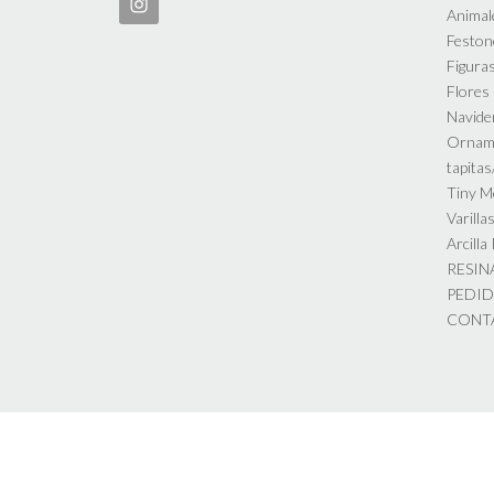
Animal
Feston
Figuras
Flores
Navide
Ornam
tapita
Tiny M
Varilla
Arcilla
RESIN
PEDI
CONT