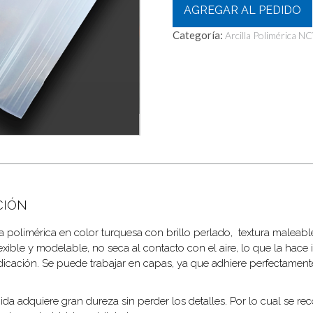
Shiny
AGREGAR AL PEDIDO
Color
Categoría:
Turquesa
Arcilla Polimérica N
60gr
Horneable!!
cantidad
CIÓN
la polimérica en color turquesa con brillo perlado, textura maleable
flexible y modelable, no seca al contacto con el aire, lo que la hac
dicación. Se puede trabajar en capas, ya que adhiere perfectament
da adquiere gran dureza sin perder los detalles. Por lo cual se 