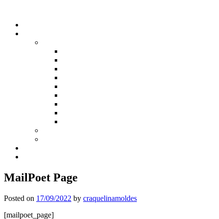
Skip
to
content
MailPoet Page
Posted on
17/09/2022
by
craquelinamoldes
[mailpoet_page]