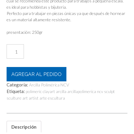
cual se recomienda este producto para trabajos a pequeña escala.
es ideal para hobbistas y bijuteria.
Perfecto para trabajar en piezas únicas ya que después de hornear
es un material altamente resistente.
presentación: 250gr
Ncv!
Arcilla
Polimérica
Hobby
Color
AGREGAR AL PEDIDO
Blanco
Categoría:
250gr
Arcilla Polimérica NCV
Horneable!!
Etiqueta:
polimeric clayart arcilla arcillapolimerica ncv sculpt
SIN
sculture art artist arte escultura
STOCK
cantidad
Descripción